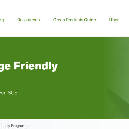
ng
Ressourcen
Green Products Guide
Über
e Friendly
 von SCS
riendly Programm