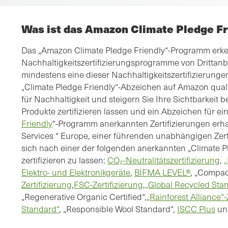
Was ist das Amazon Climate Pledge F
Das „Amazon Climate Pledge Friendly“-Programm erk
Nachhaltigkeitszertifizierungsprogramme von Drittanbi
mindestens eine dieser Nachhaltigkeitszertifizierunge
„Climate Pledge Friendly“-Abzeichen auf Amazon quali
für Nachhaltigkeit und steigern Sie Ihre Sichtbarkeit 
Produkte zertifizieren lassen und ein Abzeichen für e
Friendly
“-Programm anerkannten Zertifizierungen erhal
Services “ Europe, einer führenden unabhängigen Zert
sich nach einer der folgenden anerkannten „Climate Pl
zertifizieren zu lassen:
CO₂-Neutralitätszertifizierung
,
„
Elektro- und Elektronikgeräte
,
BIFMA LEVEL®
, „Compac
Zertifizierung
,
FSC-Zertifizierung
,
„Global Recycled Sta
„Regenerative Organic Certified“,
„Rainforest Alliance“-
Standard“
, „Responsible Wool Standard“,
ISCC Plus
und