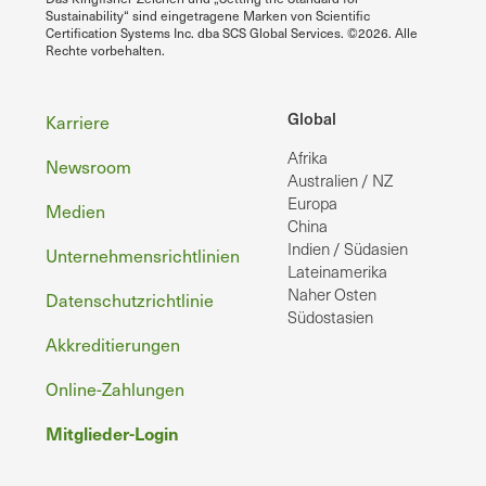
Sustainability“ sind eingetragene Marken von Scientific
Certification Systems Inc. dba SCS Global Services. ©2026. Alle
Rechte vorbehalten.
Fußzeile
Global
Karriere
Afrika
Newsroom
Australien / NZ
Europa
Medien
China
Indien / Südasien
Unternehmensrichtlinien
Lateinamerika
Naher Osten
Datenschutzrichtlinie
Südostasien
Akkreditierungen
Online-Zahlungen
Mitglieder-Login