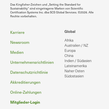
Das Kingfisher-Zeichen und „Setting the Standard for
Sustainability“ sind eingetragene Marken von Scientific
Certification Systems Inc. dba SCS Global Services. ©2026. Alle
Rechte vorbehalten.
Fußzeile
Global
Karriere
Afrika
Newsroom
Australien / NZ
Europa
Medien
China
Indien / Südasien
Unternehmensrichtlinien
Lateinamerika
Naher Osten
Datenschutzrichtlinie
Südostasien
Akkreditierungen
Online-Zahlungen
Mitglieder-Login