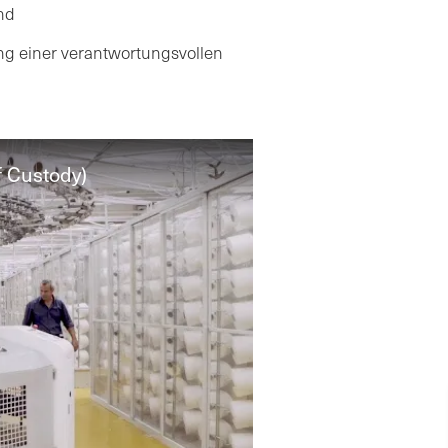
nd
ng einer verantwortungsvollen
f Custody)
of Custody Video