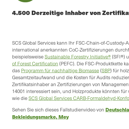
4.500 Derzeitige Inhaber von Zertifik
SCS Global Services kann Ihr FSC-Chain-of-Custody-Au
international anerkannten CoC-Zertifizierungen durch
beispielsweise
Sustainable Forestry Initiative®
(SFI®) 
of Forest Certification
(PEFC). Die FSC-Produktkette k
das
Programm für nachhaltige Biomasse
(
SBP
) für ho
Gesamtzeitaufwand und die Kosten für Audits reduzie
Zertifikatsinhaber an Zertifizierungen von Manageme
14001 interessiert sein, und Holzprodukte könnten für 
wie die
SCS Global Services CARB-Formaldehyd-Konfo
Deutschlan
Sehen Sie sich dieses Fallstudienvideo von
Bekleidungsmarke, Mey