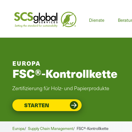
Dienste
Beratu
EUROPA
FSC®-Kontrollkette
Zertifizierung für Holz- und Papierprodukte
STARTEN
Europa
/
Supply Chain Management
/
FSC®-Kontrollkette