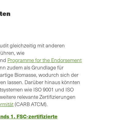
aten
dit gleichzeitig mit anderen
führen, wie
und
Programme for the Endorsement
ann zudem als Grundlage für
lzartige Biomasse, wodurch sich der
ren lassen. Darüber hinaus könnten
ntsystemen wie ISO 9001 und ISO
weitere relevante Zertifizierungen
rmität
(CARB ATCM).
ds 1. FSC-zertifizierte