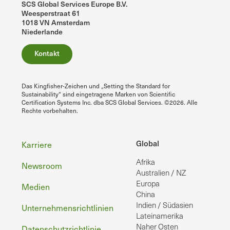
SCS Global Services Europe B.V.
Weesperstraat 61
1018 VN Amsterdam
Niederlande
Kontakt
Das Kingfisher-Zeichen und „Setting the Standard for
Sustainability“ sind eingetragene Marken von Scientific
Certification Systems Inc. dba SCS Global Services. ©2026. Alle
Rechte vorbehalten.
Fußzeile
Global
Karriere
Afrika
Newsroom
Australien / NZ
Europa
Medien
China
Indien / Südasien
Unternehmensrichtlinien
Lateinamerika
Naher Osten
Datenschutzrichtlinie