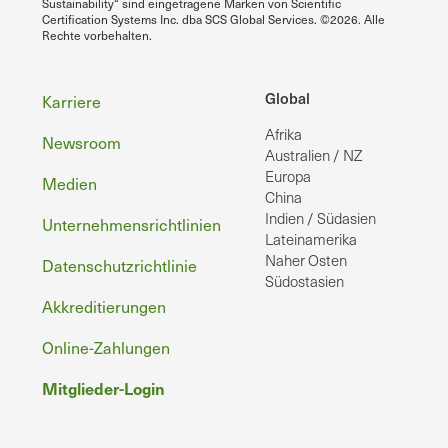
Sustainability“ sind eingetragene Marken von Scientific
Certification Systems Inc. dba SCS Global Services. ©2026. Alle
Rechte vorbehalten.
Fußzeile
Global
Karriere
Afrika
Newsroom
Australien / NZ
Europa
Medien
China
Indien / Südasien
Unternehmensrichtlinien
Lateinamerika
Naher Osten
Datenschutzrichtlinie
Südostasien
Akkreditierungen
Online-Zahlungen
Mitglieder-Login