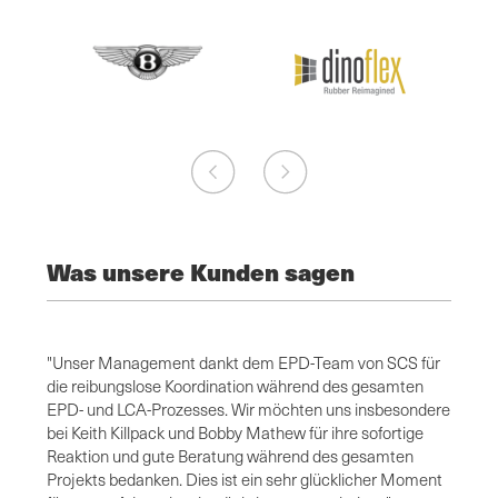
Was unsere Kunden sagen
hr
"Unser Management dankt dem EPD-Team von SCS für
"Dies 
e von
die reibungslose Koordination während des gesamten
Team 
EPD- und LCA-Prozesses. Wir möchten uns insbesondere
sehr e
ch
bei Keith Killpack und Bobby Mathew für ihre sofortige
beantw
ns zu
Reaktion und gute Beratung während des gesamten
uns, w
tten.
Projekts bedanken. Dies ist ein sehr glücklicher Moment
dass w