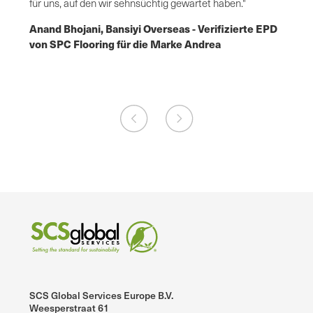
men
für uns, auf den wir sehnsüchtig gewartet haben."
Fiona
Anand Bhojani, Bansiyi Overseas - Verifizierte EPD
für P
von SPC Flooring für die Marke Andrea
SCS Global Services Europe B.V.
Weesperstraat 61