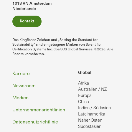
1018 VN Amsterdam
Niederlande
Kontakt
Das Kingfisher-Zeichen und „Setting the Standard for
Sustainability“ sind eingetragene Marken von Scientific
Certification Systems Inc. dba SCS Global Services. ©2026. Alle
Rechte vorbehalten.
Fußzeile
Global
Karriere
Afrika
Newsroom
Australien / NZ
Europa
Medien
China
Indien / Südasien
Unternehmensrichtlinien
Lateinamerika
Naher Osten
Datenschutzrichtlinie
Südostasien