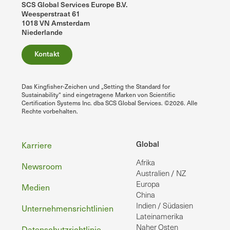
SCS Global Services Europe B.V.
Weesperstraat 61
1018 VN Amsterdam
Niederlande
Kontakt
Das Kingfisher-Zeichen und „Setting the Standard for
Sustainability“ sind eingetragene Marken von Scientific
Certification Systems Inc. dba SCS Global Services. ©2026. Alle
Rechte vorbehalten.
Fußzeile
Global
Karriere
Afrika
Newsroom
Australien / NZ
Europa
Medien
China
Indien / Südasien
Unternehmensrichtlinien
Lateinamerika
Naher Osten
Datenschutzrichtlinie