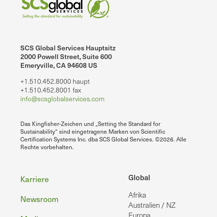
SCS Global Services Hauptsitz
2000 Powell Street, Suite 600
Emeryville, CA 94608 US
+1.510.452.8000 haupt
+1.510.452.8001 fax
info@scsglobalservices.com
Das Kingfisher-Zeichen und „Setting the Standard for
Sustainability“ sind eingetragene Marken von Scientific
Certification Systems Inc. dba SCS Global Services. ©2026. Alle
Rechte vorbehalten.
Fußzeile
Global
Karriere
Afrika
Newsroom
Australien / NZ
Europa