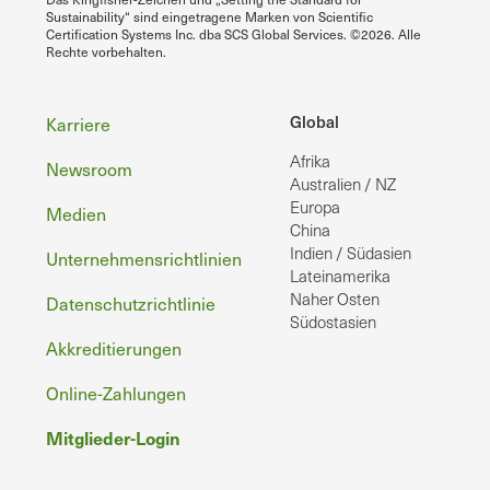
Sustainability“ sind eingetragene Marken von Scientific
Certification Systems Inc. dba SCS Global Services. ©2026. Alle
Rechte vorbehalten.
Fußzeile
Global
Karriere
Afrika
Newsroom
Australien / NZ
Europa
Medien
China
Indien / Südasien
Unternehmensrichtlinien
Lateinamerika
Naher Osten
Datenschutzrichtlinie
Südostasien
Akkreditierungen
Online-Zahlungen
Mitglieder-Login