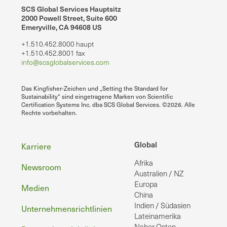
SCS Global Services Hauptsitz
2000 Powell Street, Suite 600
Emeryville, CA 94608 US
+1.510.452.8000 haupt
+1.510.452.8001 fax
info@scsglobalservices.com
Das Kingfisher-Zeichen und „Setting the Standard for
Sustainability“ sind eingetragene Marken von Scientific
Certification Systems Inc. dba SCS Global Services. ©2026. Alle
Rechte vorbehalten.
Fußzeile
Global
Karriere
Afrika
Newsroom
Australien / NZ
Europa
Medien
China
Indien / Südasien
Unternehmensrichtlinien
Lateinamerika
Naher Osten