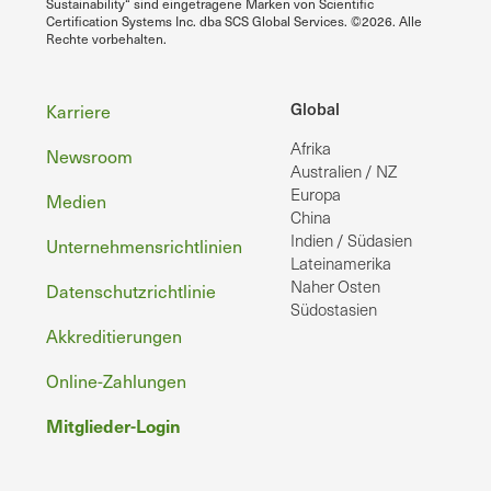
Sustainability“ sind eingetragene Marken von Scientific
Certification Systems Inc. dba SCS Global Services. ©2026. Alle
Rechte vorbehalten.
Fußzeile
Global
Karriere
Afrika
Newsroom
Australien / NZ
Europa
Medien
China
Indien / Südasien
Unternehmensrichtlinien
Lateinamerika
Naher Osten
Datenschutzrichtlinie
Südostasien
Akkreditierungen
Online-Zahlungen
Mitglieder-Login