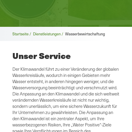
Brotkrümel
Startseite /
Dienstleistungen /
Wasserbewirtschaftung
Unser Service
Der Klimawandel führt zu einer Veränderung der globalen
Wasserkreisläufe, wodurch in einigen Gebieten mehr
Wasser entsteht, in anderen hingegen weniger, und die
Wasserversorgung beeinträchtigt und verschmutzt wird.
Die Anpassung an den Klimawandel und die sich weltweit
verändernden Wasserkreisläufe ist nicht nur wichtig,
sondern unerlässlich, um eine sichere Wasserzukunft für
Ihr Unternehmen zu gewährleisten. Die Anpassung an
den Klimawandel ist ein zentraler Aspekt, um Ihre
wasserbezogenen Risiken, Ihre „Water Positive“-Ziele
sowie Ihre Verpflichtungen im Bereich des