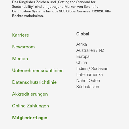
Das Kingfisher-Zeichen und „Setting the Standard for
Sustainability“ sind eingetragene Marken von Scientific
Certification Systems Inc. dba SCS Global Services. ©2026. Alle
Rechte vorbehalten.
Fußzeile
Global
Karriere
Afrika
Newsroom
Australien / NZ
Europa
Medien
China
Indien / Südasien
Unternehmensrichtlinien
Lateinamerika
Naher Osten
Datenschutzrichtlinie
Südostasien
Akkreditierungen
Online-Zahlungen
Mitglieder-Login