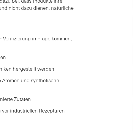
azu bei, dass Produkte ihre
und nicht dazu dienen, natürliche
F-Verifizierung in Frage kommen,
ten
niken hergestellt werden
he Aromen und synthetische
nierte Zutaten
 vor industriellen Rezepturen