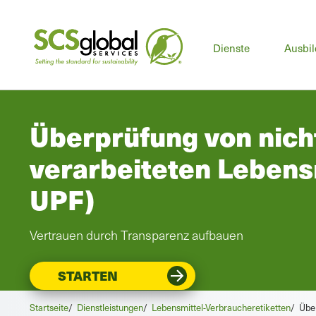
Hau
Dienste
Ausbi
Überprüfung von nicht
verarbeiteten Lebens
UPF)
Vertrauen durch Transparenz aufbauen
STARTEN
Startseite
/
Dienstleistungen
/
Lebensmittel-Verbraucheretiketten
/
Über