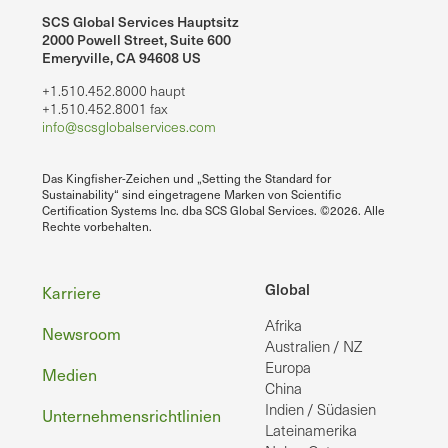
SCS Global Services Hauptsitz
2000 Powell Street, Suite 600
Emeryville, CA 94608 US
+1.510.452.8000 haupt
+1.510.452.8001 fax
info@scsglobalservices.com
Das Kingfisher-Zeichen und „Setting the Standard for
Sustainability“ sind eingetragene Marken von Scientific
Certification Systems Inc. dba SCS Global Services. ©2026. Alle
Rechte vorbehalten.
Fußzeile
Global
Karriere
Afrika
Newsroom
Australien / NZ
Europa
Medien
China
Indien / Südasien
Unternehmensrichtlinien
Lateinamerika