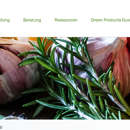
ptmenü
ldung
Beratung
Ressourcen
Green Products Gui
ng