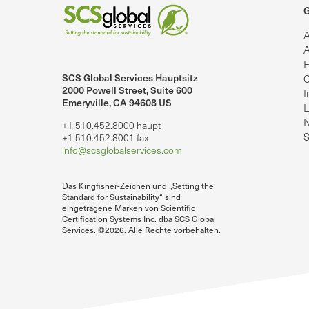
G
A
A
E
SCS Global Services Hauptsitz
C
lobalServices auf LinkedIn.
SCS Global Services auf YouTube
2000 Powell Street, Suite 600
I
Emeryville, CA 94608 US
L
N
+1.510.452.8000 haupt
S
+1.510.452.8001 fax
info@scsglobalservices.com
Das Kingfisher-Zeichen und „Setting the
Standard for Sustainability“ sind
eingetragene Marken von Scientific
Certification Systems Inc. dba SCS Global
Services. ©2026. Alle Rechte vorbehalten.