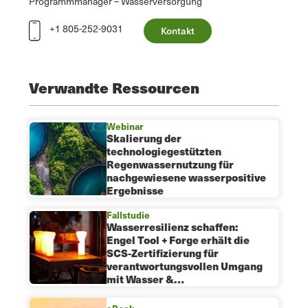
Programmmanager – Wasserversorgung
+1 805-252-9031
Kontakt
Verwandte Ressourcen
Webinar
Skalierung der
technologiegestützten
Regenwassernutzung für
nachgewiesene wasserpositive
Ergebnisse
Fallstudie
Wasserresilienz schaffen:
Engel Tool + Forge erhält die
SCS-Zertifizierung für
verantwortungsvollen Umgang
mit Wasser &…