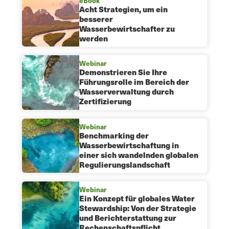
eBook
Acht Strategien, um ein
besserer
Wasserbewirtschafter zu
werden
Webinar
Demonstrieren Sie Ihre
Führungsrolle im Bereich der
Wasserverwaltung durch
Zertifizierung
Webinar
Benchmarking der
Wasserbewirtschaftung in
einer sich wandelnden globalen
Regulierungslandschaft
Webinar
Ein Konzept für globales Water
Stewardship: Von der Strategie
und Berichterstattung zur
Rechenschaftspflicht...