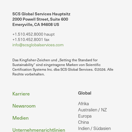
SCS Global Services Hauptsitz
2000 Powell Street, Suite 600
Emeryville, CA 94608 US
+1.510.452.8000 haupt
+1.510.452.8001 fax
info@scsglobalservices.com
Das Kingfisher-Zeichen und „Setting the Standard for
Sustainability“ sind eingetragene Marken von Scientific
Certification Systems Inc. dba SCS Global Services. ©2026. Alle
Rechte vorbehalten.
Fußzeile
Global
Karriere
Afrika
Newsroom
Australien / NZ
Europa
Medien
China
Indien / Südasien
Unternehmensrichtlinien