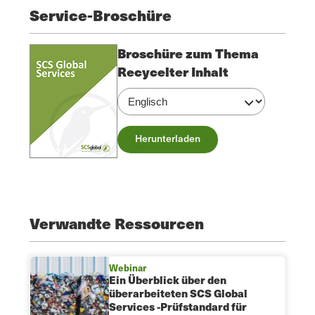
Service-Broschüre
Broschüre zum Thema
Recycelter Inhalt
Herunterladen
Verwandte Ressourcen
Webinar
Ein Überblick über den
überarbeiteten SCS Global
Services -Prüfstandard für