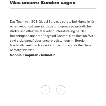
Was unsere Kunden sagen
cklung
Das Team von SCS Global Services sorgte bei Numatic für
SCS ge
einen reibungslosen Zertifizierungsprozess, gründliche
Umwelt
Audits und effektive Marketingunterstützung bei der
aufgeh
Bekanntgabe unserer Recycled Content Certification. Wir
Gegens
sind stolz darauf, dass unsere Leistungen im Bereich
verfügt
Nachhaltigkeit durch eine Zertifizierung von dritter Seite
Roxan
bestätigt werden.
Angel
Sophie Knapman - Numatic