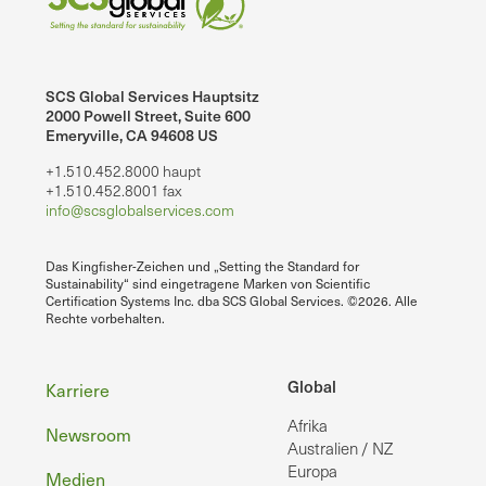
SCS Global Services Hauptsitz
2000 Powell Street, Suite 600
Emeryville, CA 94608 US
+1.510.452.8000 haupt
+1.510.452.8001 fax
info@scsglobalservices.com
Das Kingfisher-Zeichen und „Setting the Standard for
Sustainability“ sind eingetragene Marken von Scientific
Certification Systems Inc. dba SCS Global Services. ©2026. Alle
Rechte vorbehalten.
Fußzeile
Global
Karriere
Afrika
Newsroom
Australien / NZ
Europa
Medien