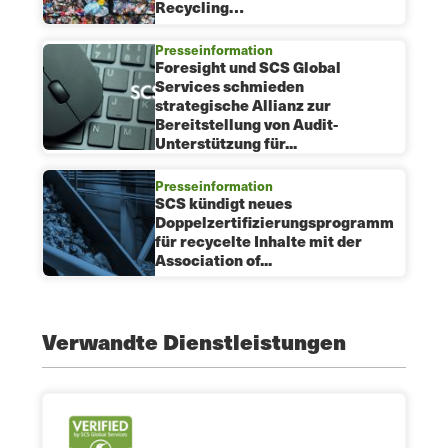
Recycling…
Presseinformation
Foresight und SCS Global
Services schmieden
strategische Allianz zur
Bereitstellung von Audit-
Unterstützung für...
Presseinformation
SCS kündigt neues
Doppelzertifizierungsprogramm
für recycelte Inhalte mit der
Association of...
Verwandte Dienstleistungen