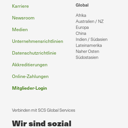
Fußzeile
Global
Karriere
Afrika
Newsroom
Australien / NZ
Europa
Medien
China
Indien / Südasien
Unternehmensrichtlinien
Lateinamerika
Naher Osten
Datenschutzrichtlinie
Südostasien
Akkreditierungen
Online-Zahlungen
Mitglieder-Login
Verbinden mit SCS Global Services
Wir sind sozial