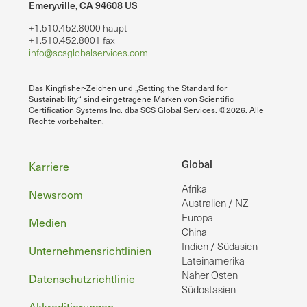
Emeryville, CA 94608 US
+1.510.452.8000 haupt
+1.510.452.8001 fax
info@scsglobalservices.com
Das Kingfisher-Zeichen und „Setting the Standard for
Sustainability“ sind eingetragene Marken von Scientific
Certification Systems Inc. dba SCS Global Services. ©2026. Alle
Rechte vorbehalten.
Fußzeile
Global
Karriere
Afrika
Newsroom
Australien / NZ
Europa
Medien
China
Indien / Südasien
Unternehmensrichtlinien
Lateinamerika
Naher Osten
Datenschutzrichtlinie
Südostasien
Akkreditierungen