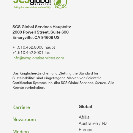
SCS Global Services Hauptsitz
2000 Powell Street, Suite 600
Emeryville, CA 94608 US
+1.510.452.8000 haupt
+1.510.452.8001 fax
info@scsglobalservices.com
Das Kingfisher-Zeichen und „Setting the Standard for
Sustainability“ sind eingetragene Marken von Scientific
Certification Systems Inc. dba SCS Global Services. ©2026. Alle
Rechte vorbehalten.
Fußzeile
Global
Karriere
Afrika
Newsroom
Australien / NZ
Europa
Medien