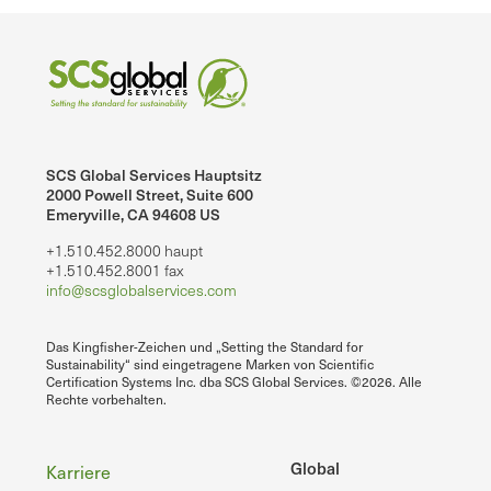
SCS Global Services Hauptsitz
2000 Powell Street, Suite 600
Emeryville, CA 94608 US
+1.510.452.8000 haupt
+1.510.452.8001 fax
info@scsglobalservices.com
Das Kingfisher-Zeichen und „Setting the Standard for
Sustainability“ sind eingetragene Marken von Scientific
Certification Systems Inc. dba SCS Global Services. ©2026. Alle
Rechte vorbehalten.
Fußzeile
Global
Karriere