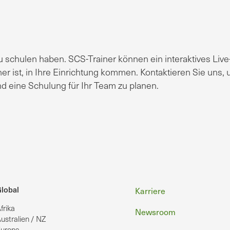
 schulen haben. SCS-Trainer können ein interaktives Live
er ist, in Ihre Einrichtung kommen. Kontaktieren Sie uns,
d eine Schulung für Ihr Team zu planen.
Fußzeile
lobal
Karriere
frika
Newsroom
ustralien / NZ
uropa