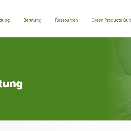
ptmenü
ldung
Beratung
Ressourcen
Green Products Gui
tung