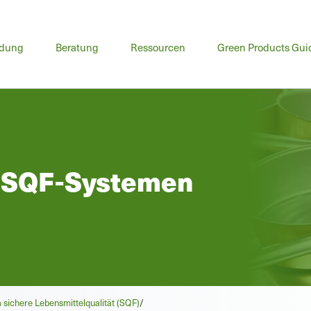
ptmenü
ldung
Beratung
Ressourcen
Green Products Gui
n SQF-Systemen
sichere Lebensmittelqualität (SQF)
/