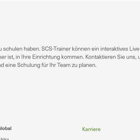
 schulen haben. SCS-Trainer können ein interaktives Live
er ist, in Ihre Einrichtung kommen. Kontaktieren Sie uns,
d eine Schulung für Ihr Team zu planen.
Fußzeile
lobal
Karriere
frika