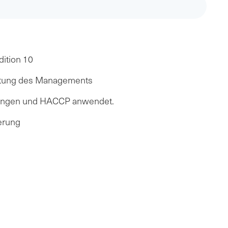
ition 10
chtung des Managements
ackungen und HACCP anwendet.
erung