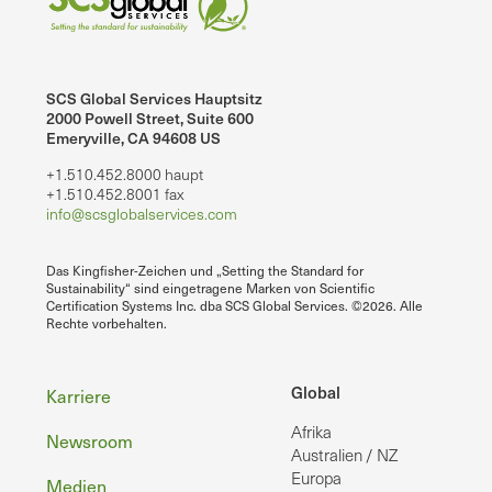
SCS Global Services Hauptsitz
2000 Powell Street, Suite 600
Emeryville, CA 94608 US
+1.510.452.8000 haupt
+1.510.452.8001 fax
info@scsglobalservices.com
Das Kingfisher-Zeichen und „Setting the Standard for
Sustainability“ sind eingetragene Marken von Scientific
Certification Systems Inc. dba SCS Global Services. ©2026. Alle
Rechte vorbehalten.
Fußzeile
Global
Karriere
Afrika
Newsroom
Australien / NZ
Europa
Medien