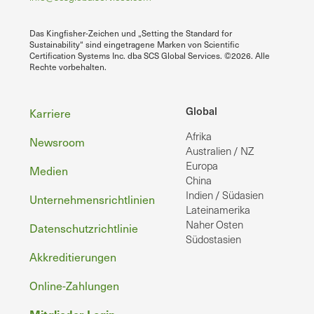
Das Kingfisher-Zeichen und „Setting the Standard for
Sustainability“ sind eingetragene Marken von Scientific
Certification Systems Inc. dba SCS Global Services. ©2026. Alle
Rechte vorbehalten.
Fußzeile
Global
Karriere
Afrika
Newsroom
Australien / NZ
Europa
Medien
China
Indien / Südasien
Unternehmensrichtlinien
Lateinamerika
Naher Osten
Datenschutzrichtlinie
Südostasien
Akkreditierungen
Online-Zahlungen
Mitglieder-Login