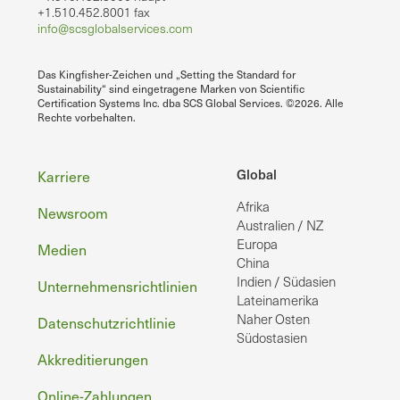
+1.510.452.8001 fax
info@scsglobalservices.com
Das Kingfisher-Zeichen und „Setting the Standard for
Sustainability“ sind eingetragene Marken von Scientific
Certification Systems Inc. dba SCS Global Services. ©2026. Alle
Rechte vorbehalten.
Fußzeile
Global
Karriere
Afrika
Newsroom
Australien / NZ
Europa
Medien
China
Indien / Südasien
Unternehmensrichtlinien
Lateinamerika
Naher Osten
Datenschutzrichtlinie
Südostasien
Akkreditierungen
Online-Zahlungen