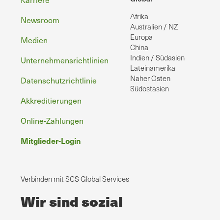
Fußzeile
Afrika
Newsroom
Australien / NZ
Europa
Medien
China
Indien / Südasien
Unternehmensrichtlinien
Lateinamerika
Naher Osten
Datenschutzrichtlinie
Südostasien
Akkreditierungen
Online-Zahlungen
Mitglieder-Login
Verbinden mit SCS Global Services
Wir sind sozial