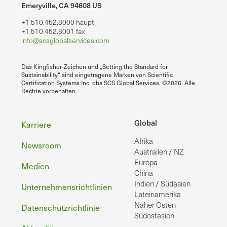
Emeryville, CA 94608 US
+1.510.452.8000 haupt
+1.510.452.8001 fax
info@scsglobalservices.com
Das Kingfisher-Zeichen und „Setting the Standard for
Sustainability“ sind eingetragene Marken von Scientific
Certification Systems Inc. dba SCS Global Services. ©2026. Alle
Rechte vorbehalten.
Fußzeile
Global
Karriere
Afrika
Newsroom
Australien / NZ
Europa
Medien
China
Indien / Südasien
Unternehmensrichtlinien
Lateinamerika
Naher Osten
Datenschutzrichtlinie
Südostasien