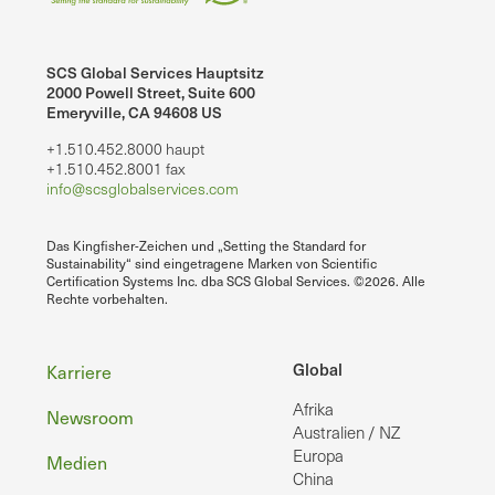
SCS Global Services Hauptsitz
2000 Powell Street, Suite 600
Emeryville, CA 94608 US
+1.510.452.8000 haupt
+1.510.452.8001 fax
info@scsglobalservices.com
Das Kingfisher-Zeichen und „Setting the Standard for
Sustainability“ sind eingetragene Marken von Scientific
Certification Systems Inc. dba SCS Global Services. ©2026. Alle
Rechte vorbehalten.
Fußzeile
Global
Karriere
Afrika
Newsroom
Australien / NZ
Europa
Medien
China