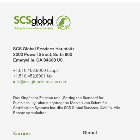
SCS Global Services Hauptsitz
2000 Powell Street, Suite 600
Emeryville, CA 94608 US
+1.510.452.8000 haupt
+1.510.452.8001 fax
info@scsglobalservices.com
Das Kingfisher-Zeichen und „Setting the Standard for
Sustainability“ sind eingetragene Marken von Scientific
Certification Systems Inc. dba SCS Global Services. ©2026. Alle
Rechte vorbehalten.
Fußzeile
Global
Karriere