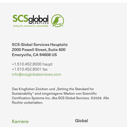
SCS Global Services Hauptsitz
2000 Powell Street, Suite 600
Emeryville, CA 94608 US
+1.510.452.8000 haupt
+1.510.452.8001 fax
info@scsglobalservices.com
Das Kingfisher-Zeichen und „Setting the Standard for
Sustainability“ sind eingetragene Marken von Scientific
Certification Systems Inc. dba SCS Global Services. ©2026. Alle
Rechte vorbehalten.
Fußzeile
Global
Karriere