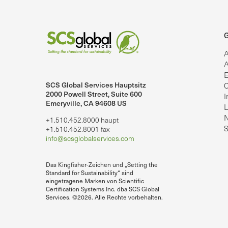
G
A
A
E
SCS Global Services Hauptsitz
C
lobalServices auf LinkedIn.
SCS Global Services auf YouTube
2000 Powell Street, Suite 600
I
Emeryville, CA 94608 US
L
N
+1.510.452.8000 haupt
S
+1.510.452.8001 fax
info@scsglobalservices.com
Das Kingfisher-Zeichen und „Setting the
Standard for Sustainability“ sind
eingetragene Marken von Scientific
Certification Systems Inc. dba SCS Global
Services. ©2026. Alle Rechte vorbehalten.