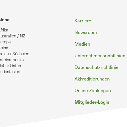
Fußzeile
lobal
Karriere
frika
Newsroom
ustralien / NZ
uropa
Medien
hina
ndien / Südasien
Unternehmensrichtlinien
ateinamerika
aher Osten
Datenschutzrichtlinie
üdostasien
Akkreditierungen
Online-Zahlungen
Mitglieder-Login