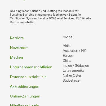
Das Kingfisher-Zeichen und „Setting the Standard for
Sustainability“ sind eingetragene Marken von Scientific
Certification Systems Inc. dba SCS Global Services. ©2026. Alle
Rechte vorbehalten.
Fußzeile
Global
Karriere
Afrika
Newsroom
Australien / NZ
Europa
Medien
China
Indien / Südasien
Unternehmensrichtlinien
Lateinamerika
Naher Osten
Datenschutzrichtlinie
Südostasien
Akkreditierungen
Online-Zahlungen
Mitglieder-Login