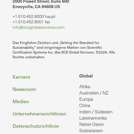
2000 Powell Street, Suite 600
Emeryville, CA 94608 US
+1.510.452.8000 haupt
+1.510.452.8001 fax
info@scsglobalservices.com
Das Kingfisher-Zeichen und „Setting the Standard for
Sustainability“ sind eingetragene Marken von Scientific
Certification Systems Inc. dba SCS Global Services. ©2026. Alle
Rechte vorbehalten.
Fußzeile
Global
Karriere
Afrika
Newsroom
Australien / NZ
Europa
Medien
China
Indien / Südasien
Unternehmensrichtlinien
Lateinamerika
Naher Osten
Datenschutzrichtlinie
Südostasien