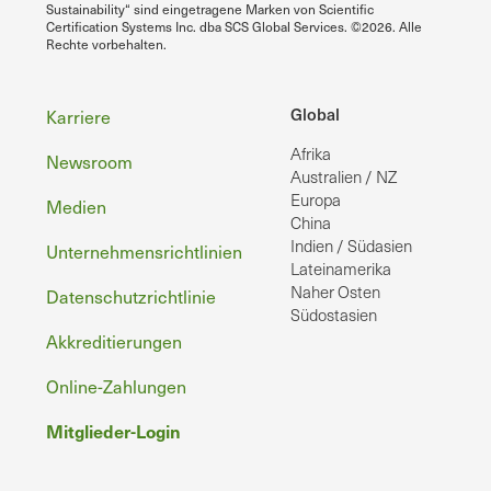
Sustainability“ sind eingetragene Marken von Scientific
Certification Systems Inc. dba SCS Global Services. ©2026. Alle
Rechte vorbehalten.
Fußzeile
Global
Karriere
Afrika
Newsroom
Australien / NZ
Europa
Medien
China
Indien / Südasien
Unternehmensrichtlinien
Lateinamerika
Naher Osten
Datenschutzrichtlinie
Südostasien
Akkreditierungen
Online-Zahlungen
Mitglieder-Login