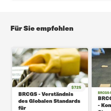
Für Sie empfohlen
$725
BRCGS - Verständnis
BRCGS-
BRCG
des Globalen Standards
- Ko
für