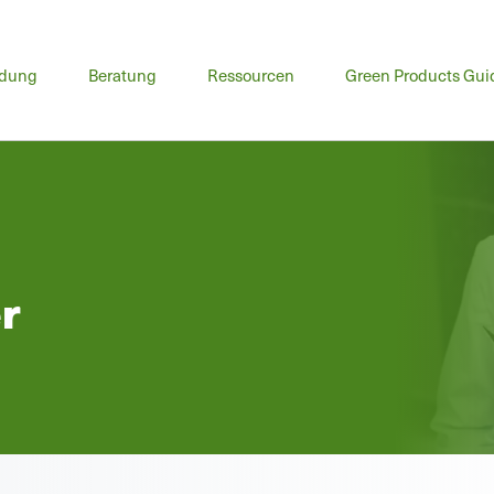
ptmenü
ldung
Beratung
Ressourcen
Green Products Gui
r