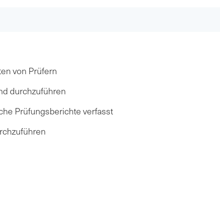
ten von Prüfern
 und durchzuführen
che Prüfungsberichte verfasst
urchzuführen