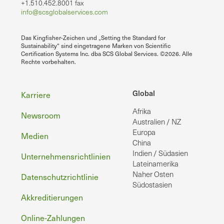
+1.510.452.8001 fax
info@scsglobalservices.com
Das Kingfisher-Zeichen und „Setting the Standard for
Sustainability“ sind eingetragene Marken von Scientific
Certification Systems Inc. dba SCS Global Services. ©2026. Alle
Rechte vorbehalten.
Fußzeile
Global
Karriere
Afrika
Newsroom
Australien / NZ
Europa
Medien
China
Indien / Südasien
Unternehmensrichtlinien
Lateinamerika
Naher Osten
Datenschutzrichtlinie
Südostasien
Akkreditierungen
Online-Zahlungen