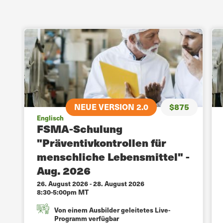
5
NEUE VERSION 2.0
$875
Englisch
FSMA-Schulung
"Präventivkontrollen für
menschliche Lebensmittel" -
Aug. 2026
26. August 2026
-
28. August 2026
8:30-5:00pm MT
Von einem Ausbilder geleitetes Live-
Programm verfügbar
>