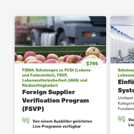
$795
FSMA: Schulungen zu PCQI (Lebens-
Schulung
und Futtermittel), FSVP,
Lebensmi
Einf
Lebensmittelsicherheit (IAVA) und
Rückverfolgbarkeit
Syst
Foreign Supplier
Umfasst 
Verification Program
Kategori
(FSVP)
Fundame
Vo
Von einem Ausbilder geleitetes
Li
Live-Programm verfügbar