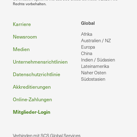
Rechte vorbehalten.
Fußzeile
Global
Karriere
Afrika
Newsroom
Australien / NZ
Europa
Medien
China
Indien / Südasien
Unternehmensrichtlinien
Lateinamerika
Naher Osten
Datenschutzrichtlinie
Südostasien
Akkreditierungen
Online-Zahlungen
Mitglieder-Login
Verbinden mit SCS Global Services