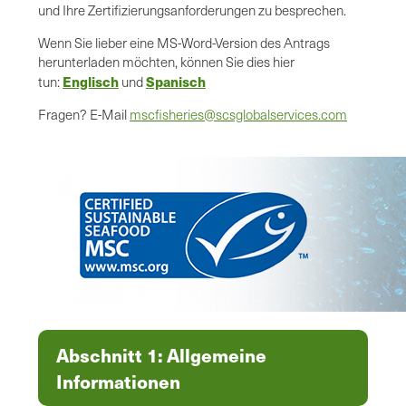
und Ihre Zertifizierungsanforderungen zu besprechen.
Wenn Sie lieber eine MS-Word-Version des Antrags
herunterladen möchten, können Sie dies hier
Englisch
Spanisch
tun:
und
Fragen? E-Mail
mscfisheries@scsglobalservices.com
Abschnitt 1: Allgemeine
Informationen