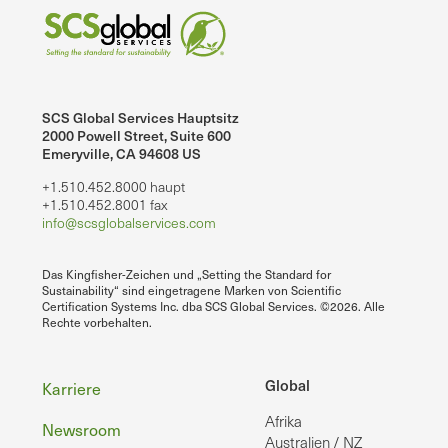
SCS Global Services Hauptsitz
2000 Powell Street, Suite 600
Emeryville, CA 94608 US
+1.510.452.8000 haupt
+1.510.452.8001 fax
info@scsglobalservices.com
Das Kingfisher-Zeichen und „Setting the Standard for
Sustainability“ sind eingetragene Marken von Scientific
Certification Systems Inc. dba SCS Global Services. ©2026. Alle
Rechte vorbehalten.
Fußzeile
Global
Karriere
Afrika
Newsroom
Australien / NZ